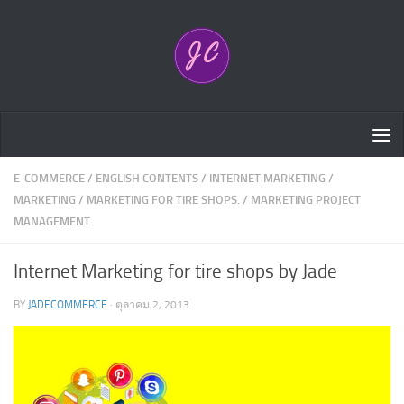
Skip to content
E-COMMERCE
/
ENGLISH CONTENTS
/
INTERNET MARKETING
/
MARKETING
/
MARKETING FOR TIRE SHOPS.
/
MARKETING PROJECT
MANAGEMENT
Internet Marketing for tire shops by Jade
BY
JADECOMMERCE
·
ตุลาคม 2, 2013